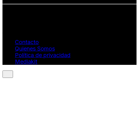
Info: hola@revistaquantums.com
Dirección Creativa y General. Wendy Gómez:
revistaquantums@gmail.com
Dirección Estratégica y General. Juan Borges:
juan.borges@luxstyleconsulting.com
Contacto
Quienes Somos
Política de privacidad
Mediakit