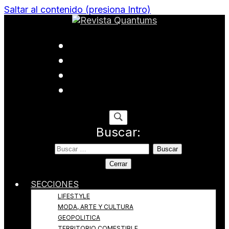
Saltar al contenido (presiona Intro)
Todo sobre Moda, cultura, gastronomía y estilo de
Revista Quantums
vida
Buscar:
Cerrar
SECCIONES
LIFESTYLE
MODA, ARTE Y CULTURA
GEOPOLITICA
TERRITORIO COMESTIBLE