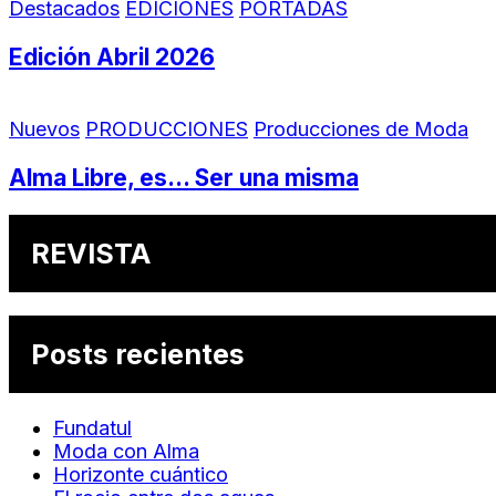
Destacados
EDICIONES
PORTADAS
Edición Abril 2026
Nuevos
PRODUCCIONES
Producciones de Moda
Alma Libre, es… Ser una misma
REVISTA
Posts recientes
Fundatul
Moda con Alma
Horizonte cuántico