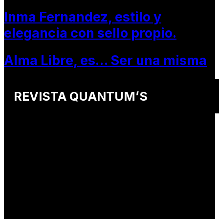
Inma Fernandez, estilo y
elegancia con sello propio.
Alma Libre, es… Ser una misma
REVISTA QUANTUM’S
Una revista internacional de moda, arte y lifestyle
que conecta miradas de distintos
países y culturas.
Defendemos:
• Creatividad auténtica
• Diversidad cultural
• Talento emergente
• Estilo de vida consciente
• Estética con propósito