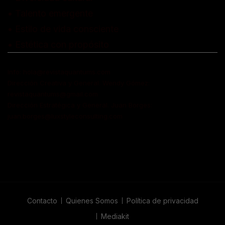
• Talento emergente
• Estilo de vida consciente
• Estética con propósito
Info: hola@revistaquantums.com
Dirección Creativa y General. Wendy Gómez:
revistaquantums@gmail.com
Dirección Estratégica y General. Juan Borges:
juan.borges@luxstyleconsulting.com
Contacto
Quienes Somos
Política de privacidad
Mediakit