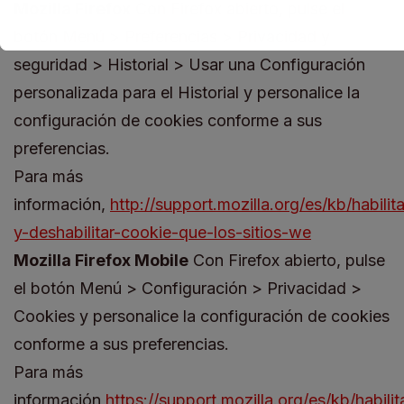
Mozilla Firefox
Con Firefox abierto, pulse el
botón Menú > Preferencias > Privacidad y
seguridad > Historial > Usar una Configuración
personalizada para el Historial y personalice la
configuración de cookies conforme a sus
preferencias.
Para más
información,
http://support.mozilla.org/es/kb/habilita
y-deshabilitar-cookie-que-los-sitios-we
Mozilla Firefox Mobile
Con Firefox abierto, pulse
el botón Menú > Configuración > Privacidad >
Cookies y personalice la configuración de cookies
conforme a sus preferencias.
Para más
información
https://support.mozilla.org/es/kb/habilit