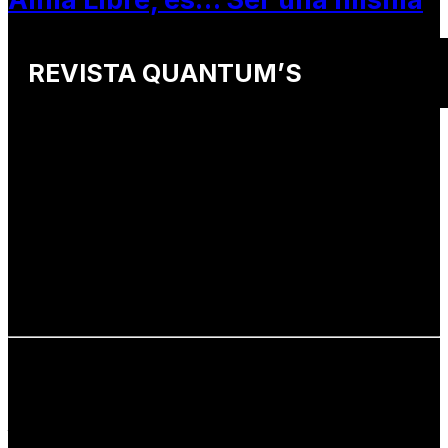
REVISTA QUANTUM’S
Una revista internacional de moda, arte y lifestyle
que conecta miradas de distintos
países y culturas.
Defendemos:
• Creatividad auténtica
• Diversidad cultural
• Talento emergente
• Estilo de vida consciente
• Estética con propósito
Info: hola@revistaquantums.com
Dirección Creativa y General. Wendy Gómez:
revistaquantums@gmail.com
Dirección Estratégica y General. Juan Borges:
juan.borges@luxstyleconsulting.com