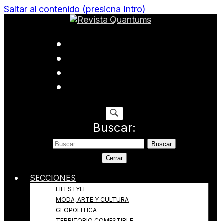
Saltar al contenido (presiona Intro)
Todo sobre Moda, cultura, gastronomía y estilo de
Revista Quantums
vida
Buscar:
Cerrar
SECCIONES
LIFESTYLE
MODA, ARTE Y CULTURA
GEOPOLITICA
TERRITORIO COMESTIBLE