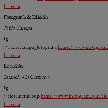
hl=es-la
Fotografía & Edición
Pablo Cánepa
Ig:
@pablocanepa_fotografia
https://www.instagram.
hl=es-la
Locación
Estancia «El Carmen»
Ig:
@elcarmengroup
https://www.instagram.com/el
hl=es-la