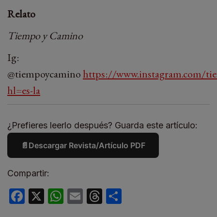
Relato
Tiempo y Camino
Ig:
@tiempoycamino
https://www.instagram.com/t
hl=es-la
¿Prefieres leerlo después? Guarda este artículo:
📄
Descargar Revista/Artículo PDF
Compartir:
Facebook
X
WhatsApp
Email
Threads
Compartir