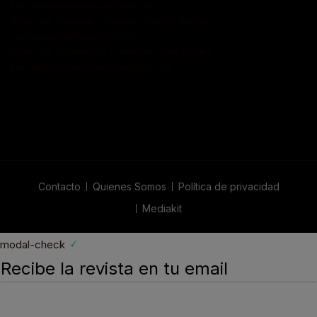
Info: hola@revistaquantums.com
Dirección Creativa y General. Wendy Gómez:
revistaquantums@gmail.com
Dirección Estratégica y General. Juan Borges:
juan.borges@luxstyleconsulting.com
Contacto
Quienes Somos
Política de privacidad
Mediakit
modal-check
Recibe la revista en tu email