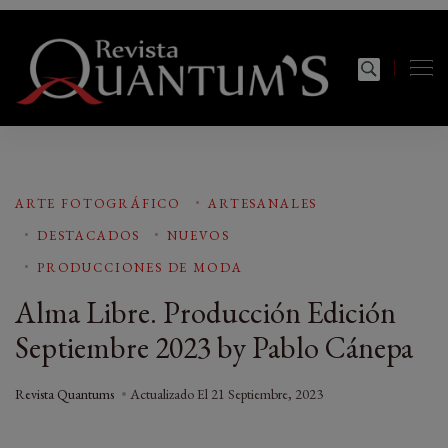
Revista Quantums
Todo sobre Moda, cultura, gastronomía y estilo de
vida
ARTE FOTOGRÁFICO
ARTESANALES
DESTACADOS
NUEVOS
PRODUCCIONES DE MODA
Alma Libre. Producción Edición
Septiembre 2023 by Pablo Cánepa
Revista Quantums
Actualizado El
21 Septiembre, 2023