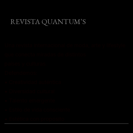
REVISTA QUANTUM’S
Una revista internacional de moda, arte y lifestyle
que conecta miradas de distintos
países y culturas.
Defendemos:
• Creatividad auténtica
• Diversidad cultural
• Talento emergente
• Estilo de vida consciente
• Estética con propósito