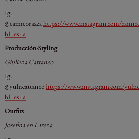
Ig:
@camicorazza
https://www.instagram.com/camico
hl=es-la
Producción-Styling
Giuliana Cattaneo
Ig:
@yuliicattaneo
https://www.instagram.com/yuliic
hl=es-la
Outfits
Josefina en Larena
Ig: