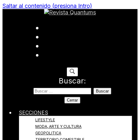
Saltar al contenido (presiona Intro)
Todo sobre Moda, cultura, gastronomía y estilo de
Revista Quantums
vida
Buscar:
Cerrar
SECCIONES
LIFESTYLE
MODA, ARTE Y CULTURA
GEOPOLITICA
TERRITORIO COMESTIBLE