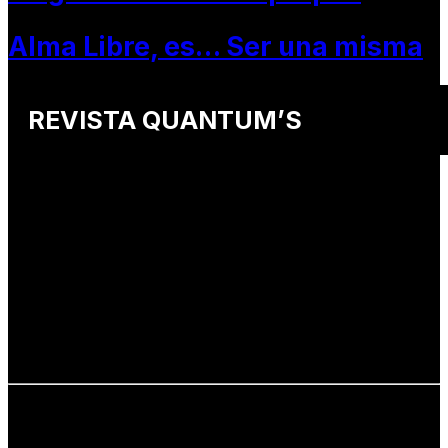
Alma Libre, es… Ser una misma
REVISTA QUANTUM’S
Una revista internacional de moda, arte y lifestyle
que conecta miradas de distintos
países y culturas.
Defendemos:
• Creatividad auténtica
• Diversidad cultural
• Talento emergente
• Estilo de vida consciente
• Estética con propósito
Info: hola@revistaquantums.com
Dirección Creativa y General. Wendy Gómez:
revistaquantums@gmail.com