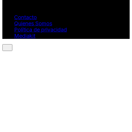
Dirección Estratégica y General. Juan Borges:
juan.borges@luxstyleconsulting.com
Contacto
Quienes Somos
Política de privacidad
Mediakit