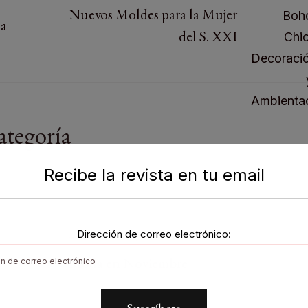
Nuevos Moldes para la Mujer
na
del S. XXI
ategoría
Recibe la revista en tu email
Dirección de correo electrónico:
EVENTOS
JUAN BORGES
Moda en Noviembre