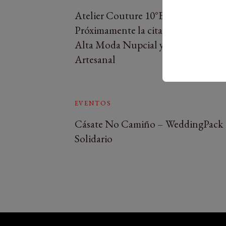
Atelier Couture 10°Edición.
Próximamente la cita impostergable 
Alta Moda Nupcial y de Ceremonia
Artesanal
EVENTOS
Cásate No Camiño – WeddingPack
Solidario