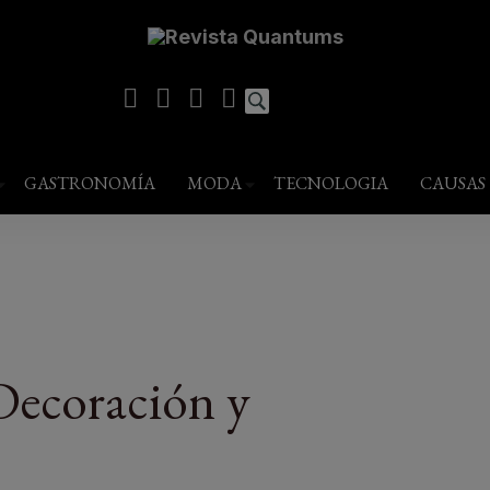
modal-check
estilo de vida
GASTRONOMÍA
MODA
TECNOLOGIA
CAUSAS
Decoración y