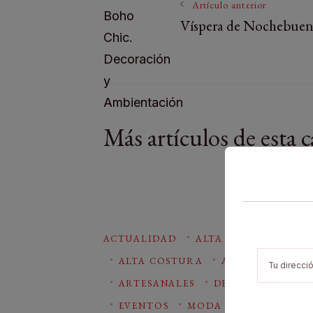
Artículo anterior
Víspera de Nochebue
Más artículos de esta c
ACTUALIDAD
ALTA CEREMONIA
ALTA COSTURA
ARTE MANUAL
ARTESANALES
DESTACADOS
EVENTOS
MODA
NUEVOS