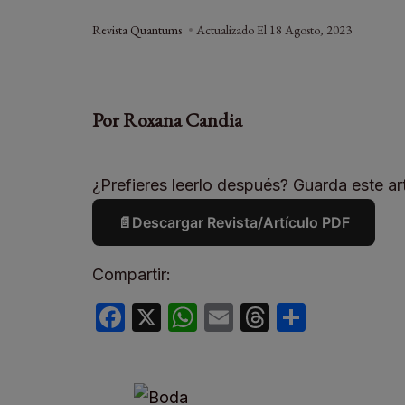
Revista Quantums
Actualizado El
18 Agosto, 2023
Por Roxana Candia
¿Prefieres leerlo después? Guarda este art
📄
Descargar Revista/Artículo PDF
Compartir:
Facebook
X
WhatsApp
Email
Threads
Compar