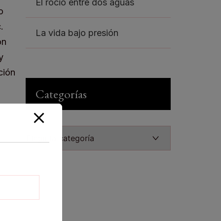
El rocio entre dos aguas
La vida bajo presión
Categorías