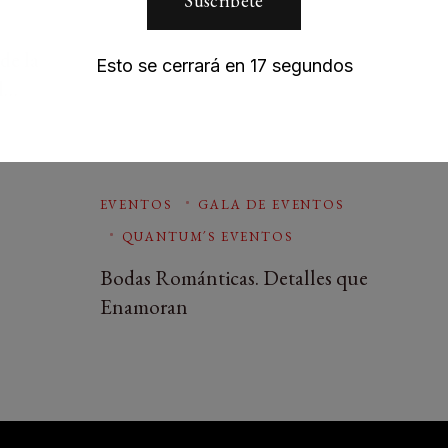
de la
Esto se cerrará en
17
segundos
l…
EVENTOS
GALA DE EVENTOS
QUANTUM´S EVENTOS
Bodas Románticas. Detalles que
Enamoran