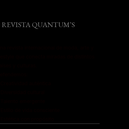
REVISTA QUANTUM’S
na revista internacional de moda, arte y
ifestyle que conecta miradas de distintos
aíses y culturas.
efendemos:
 Creatividad auténtica
 Diversidad cultural
 Talento emergente
 Estilo de vida consciente
 Estética con propósito