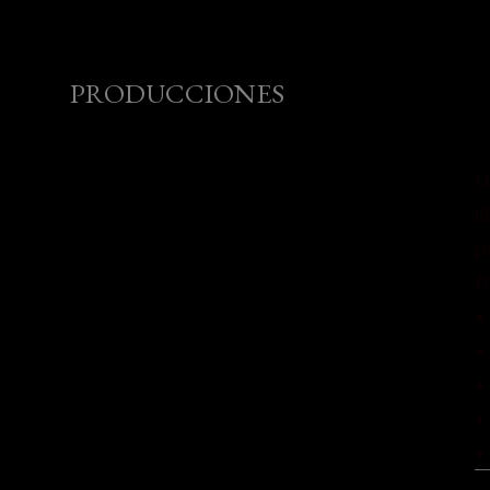
PRODUCCIONES
U
l
p
D
•
•
•
•
•