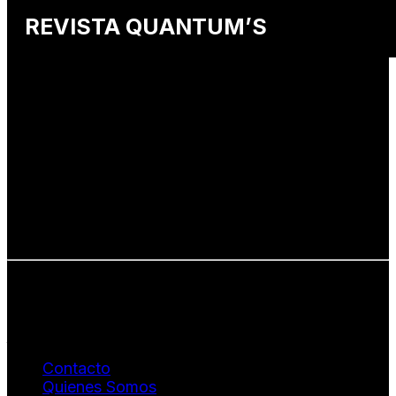
REVISTA QUANTUM’S
Una revista internacional de moda, arte y lifestyle
que conecta miradas de distintos
países y culturas.
Defendemos:
• Creatividad auténtica
• Diversidad cultural
• Talento emergente
• Estilo de vida consciente
• Estética con propósito
Info: hola@revistaquantums.com
Dirección Creativa y General. Wendy Gómez:
revistaquantums@gmail.com
Dirección Estratégica y General. Juan Borges:
juan.borges@luxstyleconsulting.com
Contacto
Quienes Somos