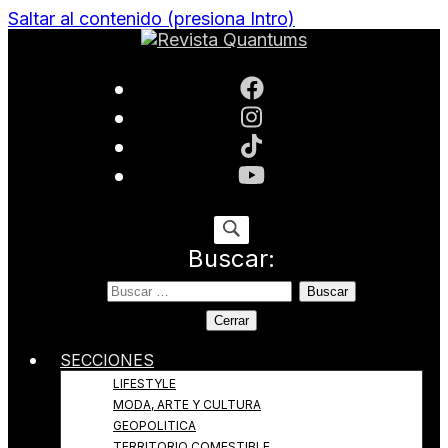
Saltar al contenido (presiona Intro)
Todo sobre Moda, cultura, gastronomía y estilo de
Revista Quantums
vida
Buscar:
Cerrar
SECCIONES
LIFESTYLE
MODA, ARTE Y CULTURA
GEOPOLITICA
TERRITORIO COMESTIBLE