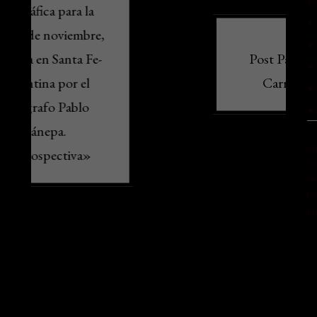
•
•
Post Patrocinado –
•
Carrusel Gold
•
•
In
Di
r
Di
ju