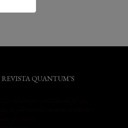
REVISTA QUANTUM’S
na revista internacional de moda, arte y
ifestyle que conecta miradas de distintos
aíses y culturas.
efendemos: