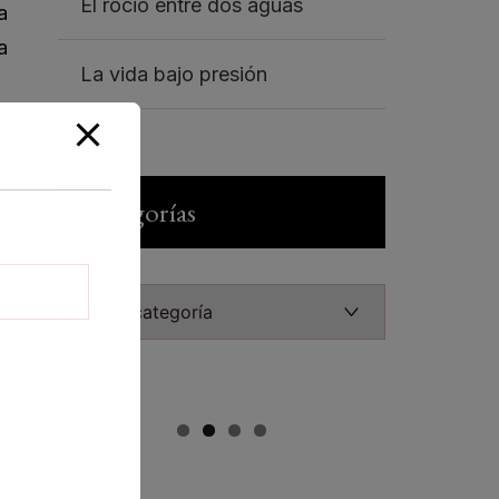
El rocio entre dos aguas
La vida bajo presión
Categorías