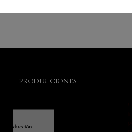
PRODUCCIONES
U
l
p
D