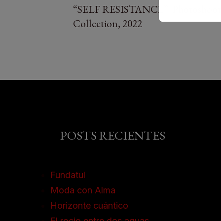
“SELF RESISTANCE”. Photoshoot
Collection, 2022
POSTS RECIENTES
Fundatul
Moda con Alma
Horizonte cuántico
Producción
El rocio entre dos aguas