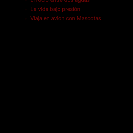
fotográfica para la
La vida bajo presión
edición de noviembre,
Viaja en avión con Mascotas
Ser
realizada en Santa Fe-
Argentina por el
Fotógrafo Pablo
Cánepa.
«Retrospectiva»