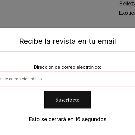
ategoría
Recibe la revista en tu email
Dirección de correo electrónico:
ARTE Y CULTURA
ARTISTAS VISUALES
FLORE DE COMPÁS
Esto se cerrará en
16
segundos
ARTE Y CULTURA
CULTURA GENERAL
TURAL
Amor Puertas Adentro