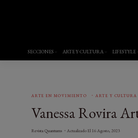
Revista Quantums
Todo sobre Moda, cultura, gastronomía y 
SECCIONES
ARTE Y CULTURA
LIFESTYLE
ARTE EN MOVIMIENTO
ARTE Y CULTURA
Vanessa Rovira Art
Revista Quantums
Actualizado El
16 Agosto, 2023