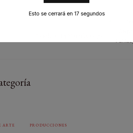
Esto se cerrará en
16
segundos
Siguiente artículo
“Violeta” Dj Mami by Gâgä
ategoría
E ARTE
PRODUCCIONES