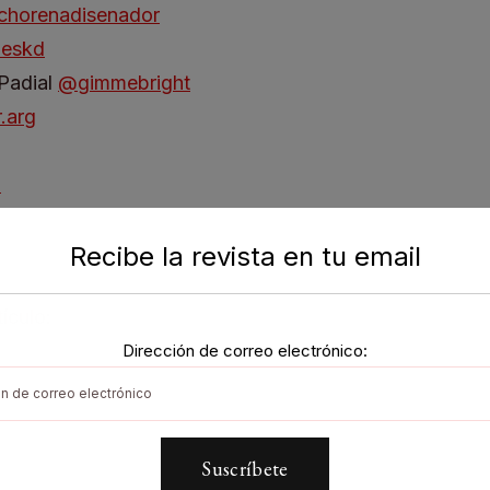
chorenadisenador
neskd
Padial
@gimmebright
.arg
p
Recibe la revista en tu email
ículo:
Dirección de correo electrónico:
tir