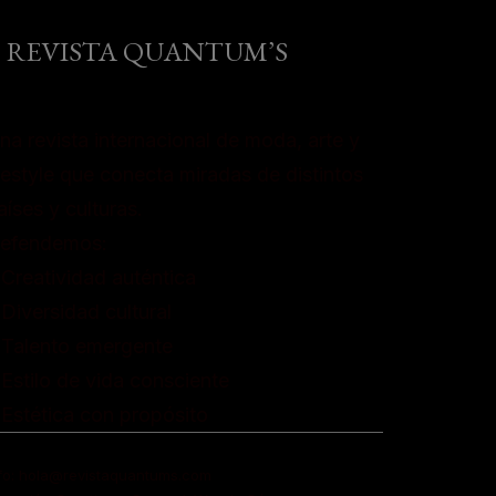
REVISTA QUANTUM’S
na revista internacional de moda, arte y
ifestyle que conecta miradas de distintos
aíses y culturas.
efendemos:
 Creatividad auténtica
 Diversidad cultural
 Talento emergente
 Estilo de vida consciente
 Estética con propósito
fo: hola@revistaquantums.com