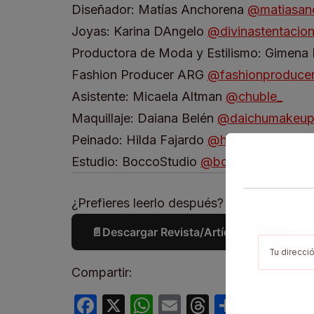
Diseñador: Matías Anchorena
@matiasan
Joyas: Karina DAngelo
@divinastentacio
Productora de Moda y Estilismo: Gimena 
Fashion Producer ARG
@fashionproducer
Asistente: Micaela Altman
@chuble_
Maquillaje: Daiana Belén
@daichumakeu
Peinado: Hilda Fajardo
@hil_fajardo
Estudio: BoccoStudio
@boccostudio
¿Prefieres leerlo después? Guarda este art
📄
Descargar Revista/Artículo PDF
Compartir:
Facebook
X
WhatsApp
Email
Threads
Compar