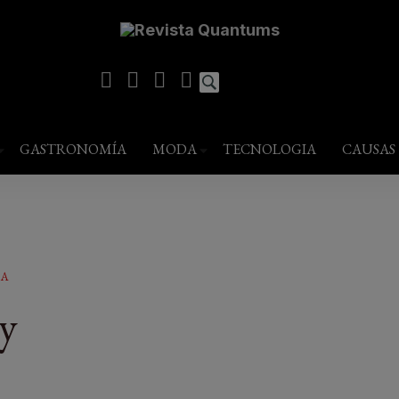
modal-check
estilo de vida
GASTRONOMÍA
MODA
TECNOLOGIA
CAUSAS
DA
y