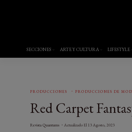
Revista Quantums
Todo sobre Moda, cultura, gastronomía y 
SECCIONES
ARTE Y CULTURA
LIFESTYLE
PRODUCCIONES
PRODUCCIONES DE MO
Red Carpet Fantas
Revista Quantums
Actualizado El
13 Agosto, 2023