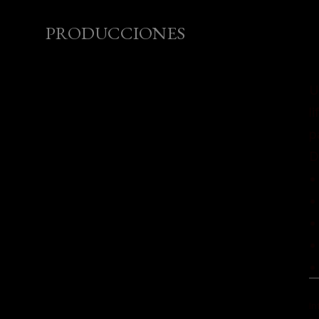
PRODUCCIONES
U
l
p
D
•
•
•
•
•
In