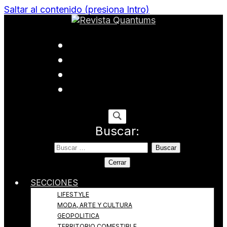
Saltar al contenido (presiona Intro)
Todo sobre Moda, cultura, gastronomía y estilo de
Revista Quantums
vida
Buscar:
Cerrar
SECCIONES
LIFESTYLE
MODA, ARTE Y CULTURA
GEOPOLITICA
TERRITORIO COMESTIBLE