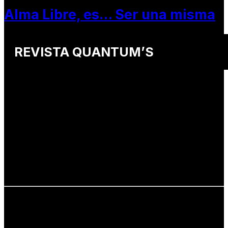
Alma Libre, es… Ser una misma
REVISTA QUANTUM’S
Una revista internacional de moda, arte y lifestyle
que conecta miradas de distintos
países y culturas.
Defendemos:
• Creatividad auténtica
• Diversidad cultural
• Talento emergente
• Estilo de vida consciente
• Estética con propósito
Info: hola@revistaquantums.com
Dirección Creativa y General. Wendy Gómez:
revistaquantums@gmail.com
Dirección Estratégica y General. Juan Borges: