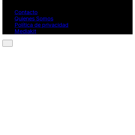
juan.borges@luxstyleconsulting.com
Contacto
Quienes Somos
Política de privacidad
Mediakit