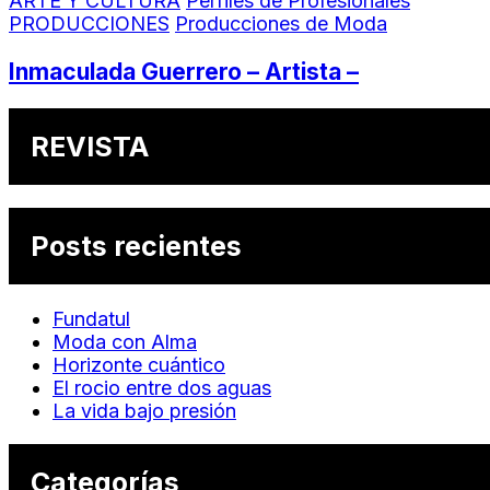
ARTE Y CULTURA
Perfiles de Profesionales
PRODUCCIONES
Producciones de Moda
Inmaculada Guerrero – Artista –
REVISTA
Posts recientes
Fundatul
Moda con Alma
Horizonte cuántico
El rocio entre dos aguas
La vida bajo presión
Categorías