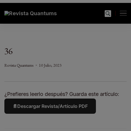
modal-check
Revista Quantums
Todo sobre Moda, cultura, gastronomía y estilo de
vida
36
Revista Quantums
10 Julio, 2023
¿Prefieres leerlo después? Guarda este artículo:
📄
Descargar Revista/Artículo PDF