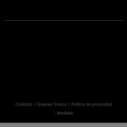
• Estilo de vida consciente
• Estética con propósito
Info: hola@revistaquantums.com
Dirección Creativa y General. Wendy Gómez:
revistaquantums@gmail.com
Dirección Estratégica y General. Juan Borges:
juan.borges@luxstyleconsulting.com
Contacto
Quienes Somos
Política de privacidad
Mediakit