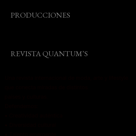
PRODUCCIONES
REVISTA QUANTUM’S
Una revista internacional de moda, arte y lifestyle
que conecta miradas de distintos
países y culturas.
Defendemos:
• Creatividad auténtica
• Diversidad cultural
• Talento emergente