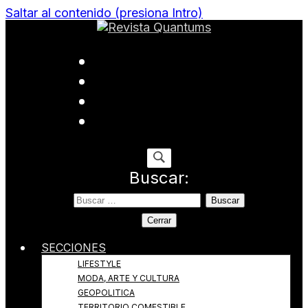
Saltar al contenido (presiona Intro)
Todo sobre Moda, cultura, gastronomía y estilo de
Revista Quantums
vida
Buscar:
Cerrar
SECCIONES
LIFESTYLE
MODA, ARTE Y CULTURA
GEOPOLITICA
TERRITORIO COMESTIBLE