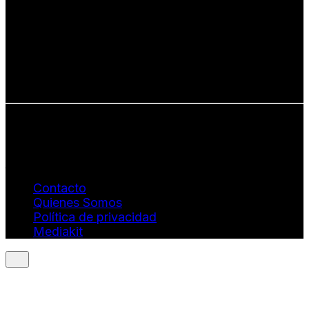
Defendemos:
• Creatividad auténtica
• Diversidad cultural
• Talento emergente
• Estilo de vida consciente
• Estética con propósito
Info: hola@revistaquantums.com
Dirección Creativa y General. Wendy Gómez:
revistaquantums@gmail.com
Dirección Estratégica y General. Juan Borges:
juan.borges@luxstyleconsulting.com
Contacto
Quienes Somos
Política de privacidad
Mediakit