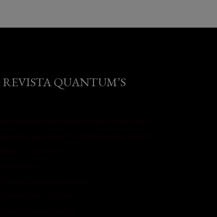
REVISTA QUANTUM’S
na revista internacional de moda, arte y
ifestyle que conecta miradas de distintos
aíses y culturas.
efendemos:
 Creatividad auténtica
 Diversidad cultural
 Talento emergente