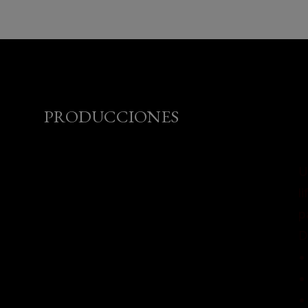
PRODUCCIONES
U
l
p
D
•
•
•