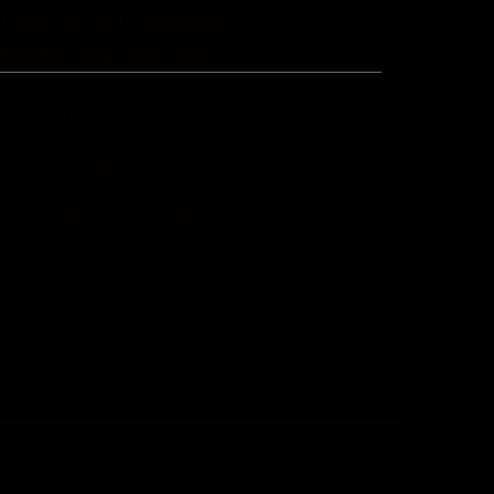
 Estilo de vida consciente
 Estética con propósito
fo: hola@revistaquantums.com
rección Creativa y General. Wendy Gómez:
evistaquantums@gmail.com
rección Estratégica y General. Juan Borges:
an.borges@luxstyleconsulting.com