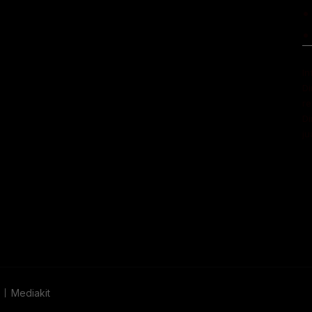
•
•
In
Di
r
Di
ju
Mediakit