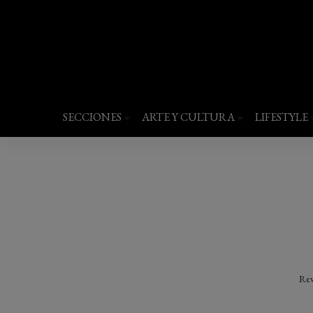
Revista Quantums
Todo sobre Moda, cultura, gastronomía y 
SECCIONES
ARTE Y CULTURA
LIFESTYLE
Rev