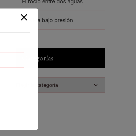
El rocio entre dos aguas
La vida bajo presión
Categorías