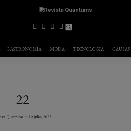
modal-check
estilo de vida
GASTRONOMÍA
MODA
TECNOLOGIA
CAUSAS
22
ista Quantums
10 Julio, 2023