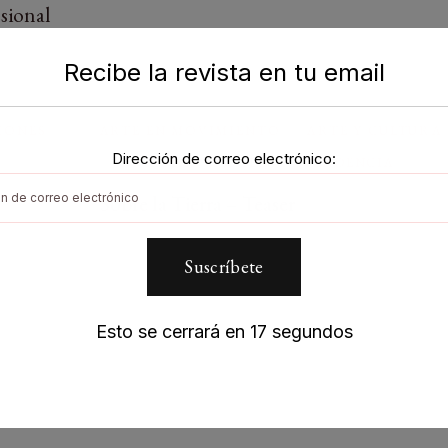
sional
Recibe la revista en tu email
IONES
ARTE EN MOVIMIENTO
ARTE Y CULTURA
Dirección de correo electrónico:
ARTISTAS VISUALES
TENDENCIA
Sobre la Tierra – Teaser
Esto se cerrará en
17
segundos