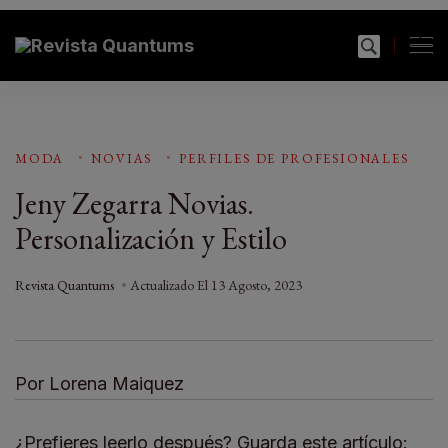
Revista Quantums
Todo sobre Moda, cultura, gastronomía y estilo de
vida
MODA
NOVIAS
PERFILES DE PROFESIONALES
Jeny Zegarra Novias.
Personalización y Estilo
Revista Quantums
Actualizado El
13 Agosto, 2023
Por Lorena Maiquez
¿Prefieres leerlo después? Guarda este artículo: