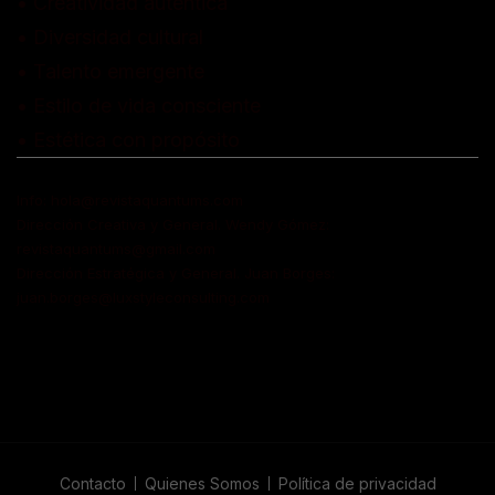
• Creatividad auténtica
• Diversidad cultural
• Talento emergente
• Estilo de vida consciente
• Estética con propósito
Info: hola@revistaquantums.com
Dirección Creativa y General. Wendy Gómez:
revistaquantums@gmail.com
Dirección Estratégica y General. Juan Borges:
juan.borges@luxstyleconsulting.com
Contacto
Quienes Somos
Política de privacidad