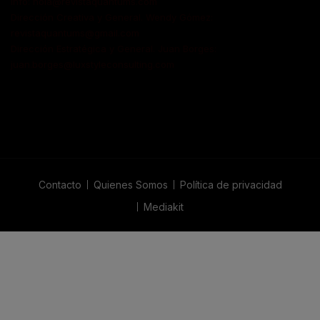
Info: hola@revistaquantums.com
Dirección Creativa y General. Wendy Gómez:
revistaquantums@gmail.com
Dirección Estratégica y General. Juan Borges:
juan.borges@luxstyleconsulting.com
Contacto
Quienes Somos
Política de privacidad
Mediakit