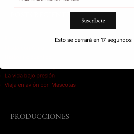
POSTS RECIENTES
Fundatul
Esto se cerrará en
16
segundos
Moda con Alma
Horizonte cuántico
El rocio entre dos aguas
La vida bajo presión
Viaja en avión con Mascotas
PRODUCCIONES