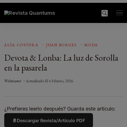
modal-check
Revista Quantums
Todo sobre Moda, cultura, gastronomía y estilo de
vida
ALTA COSTURA
JUAN BORGES
MODA
Devota & Lonba: La luz de Sorolla
en la pasarela
Webmaster
Actualizado El
4 Febrero, 2026
¿Prefieres leerlo después? Guarda este artículo:
📄
Descargar Revista/Artículo PDF