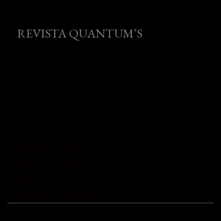
REVISTA QUANTUM’S
Una revista internacional de moda, arte y lifestyle
que conecta miradas de distintos
países y culturas.
Defendemos:
• Creatividad auténtica
• Diversidad cultural
• Talento emergente
• Estilo de vida consciente
• Estética con propósito