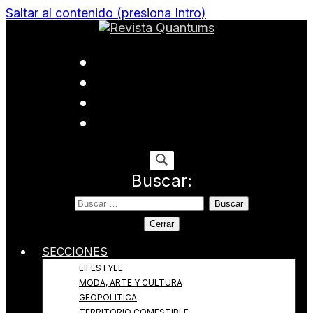
Saltar al contenido (presiona Intro)
Todo sobre Moda, cultura, gastronomía y estilo de
Revista Quantums
vida
Buscar:
Cerrar
SECCIONES
LIFESTYLE
MODA, ARTE Y CULTURA
GEOPOLITICA
TERRITORIO COMESTIBLE