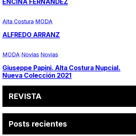
ENCINA FERNANDEZ
Alta Costura
MODA
ALFREDO ARRANZ
MODA
Novias
Novias
Giuseppe Papini. Alta Costura Nupcial.
Nueva Colección 2021
REVISTA
Posts recientes