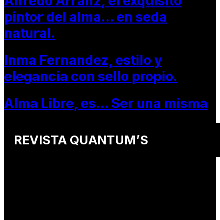
Alfredo Arranz, el exquisito
pintor del alma… en seda
natural.
Inma Fernandez, estilo y
elegancia con sello propio.
Alma Libre, es… Ser una misma
REVISTA QUANTUM’S
Una revista internacional de moda, arte y lifestyle
que conecta miradas de distintos
países y culturas.
Defendemos:
• Creatividad auténtica