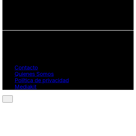
• Diversidad cultural
• Talento emergente
• Estilo de vida consciente
• Estética con propósito
Info: hola@revistaquantums.com
Dirección Creativa y General. Wendy Gómez:
revistaquantums@gmail.com
Dirección Estratégica y General. Juan Borges:
juan.borges@luxstyleconsulting.com
Contacto
Quienes Somos
Política de privacidad
Mediakit