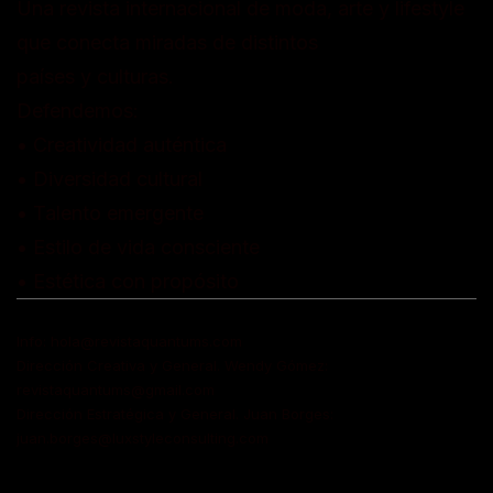
Una revista internacional de moda, arte y lifestyle
que conecta miradas de distintos
países y culturas.
Defendemos:
• Creatividad auténtica
• Diversidad cultural
• Talento emergente
• Estilo de vida consciente
• Estética con propósito
Info: hola@revistaquantums.com
Dirección Creativa y General. Wendy Gómez:
revistaquantums@gmail.com
Dirección Estratégica y General. Juan Borges:
juan.borges@luxstyleconsulting.com