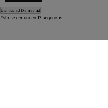
Dismiss ad
Dismiss ad
Esto se cerrará en
16
segundos