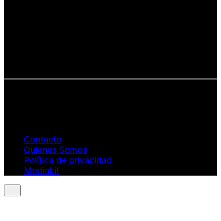
países y culturas.
Defendemos:
• Creatividad auténtica
• Diversidad cultural
• Talento emergente
• Estilo de vida consciente
• Estética con propósito
Info: hola@revistaquantums.com
Dirección Creativa y General. Wendy Gómez:
revistaquantums@gmail.com
Dirección Estratégica y General. Juan Borges:
juan.borges@luxstyleconsulting.com
Contacto
Quienes Somos
Política de privacidad
Mediakit