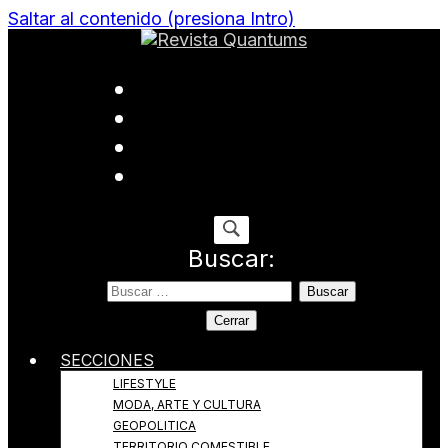
Saltar al contenido (presiona Intro)
Todo sobre Moda, cultura, gastronomía y estilo de
Revista Quantums
vida
Buscar:
Cerrar
SECCIONES
LIFESTYLE
MODA, ARTE Y CULTURA
GEOPOLITICA
TERRITORIO COMESTIBLE