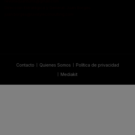
revistaquantums@gmail.com
Dirección Estratégica y General. Juan Borges:
juan.borges@luxstyleconsulting.com
Contacto
Quienes Somos
Política de privacidad
Mediakit