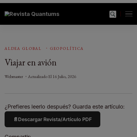
modal-check
Revista Quantums
Todo sobre Moda, cultura, gastronomía y estilo de
vida
ALDEA GLOBAL
GEOPOLÍTICA
Viajar en avión
Webmaster
Actualizado El
16 Julio, 2026
¿Prefieres leerlo después? Guarda este artículo:
📄
Descargar Revista/Artículo PDF
Compartir: