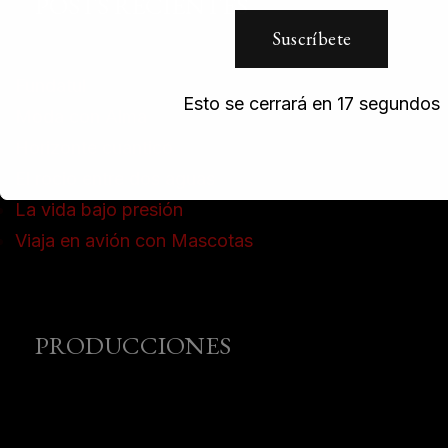
POSTS RECIENTES
Fundatul
Esto se cerrará en
16
segundos
Moda con Alma
Horizonte cuántico
El rocio entre dos aguas
La vida bajo presión
Viaja en avión con Mascotas
PRODUCCIONES