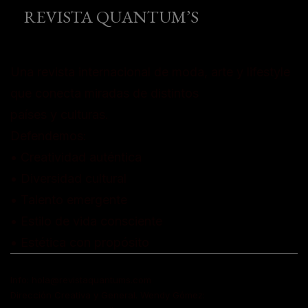
REVISTA QUANTUM’S
Una revista internacional de moda, arte y lifestyle
que conecta miradas de distintos
países y culturas.
Defendemos:
• Creatividad auténtica
• Diversidad cultural
• Talento emergente
• Estilo de vida consciente
• Estética con propósito
Info: hola@revistaquantums.com
Dirección Creativa y General. Wendy Gómez: