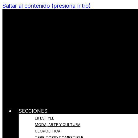
Saltar al contenido (presiona Intro)
Todo sobre Moda, cultura, gastronomía y estilo de v
Revista Quantums
SECCIONES
LIFESTYLE
MODA, ARTE Y CULTURA
GEOPOLITICA
TERRITORIO COMESTIBLE