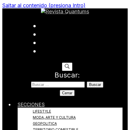
Saltar al contenido (presiona Intro)
Todo sobre Moda, cultura, gastronomía y estilo de
Revista Quantums
vida
Buscar:
Cerrar
SECCIONES
LIFESTYLE
MODA, ARTE Y CULTURA
GEOPOLITICA
TERRITORIO COMESTIBLE