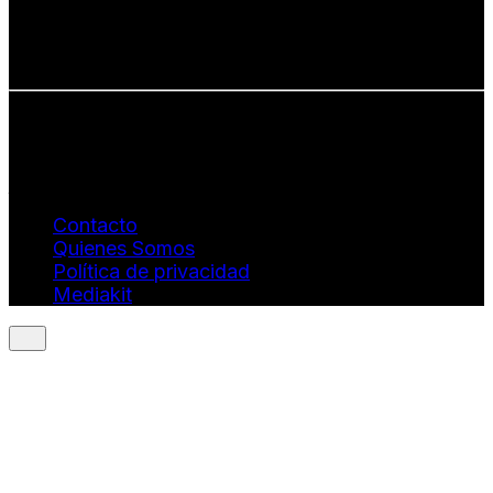
• Talento emergente
• Estilo de vida consciente
• Estética con propósito
Info: hola@revistaquantums.com
Dirección Creativa y General. Wendy Gómez:
revistaquantums@gmail.com
Dirección Estratégica y General. Juan Borges:
juan.borges@luxstyleconsulting.com
Contacto
Quienes Somos
Política de privacidad
Mediakit