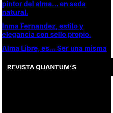
pintor del alma… en seda
natural.
Inma Fernandez, estilo y
elegancia con sello propio.
Alma Libre, es… Ser una misma
REVISTA QUANTUM’S
Una revista internacional de moda, arte y lifestyle
que conecta miradas de distintos
países y culturas.
Defendemos:
• Creatividad auténtica
• Diversidad cultural