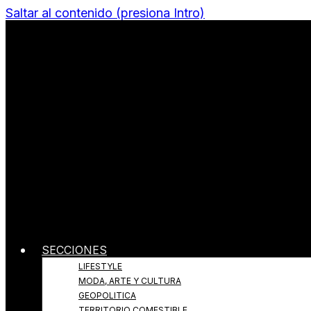
Saltar al contenido (presiona Intro)
Todo sobre Moda, cultura, gastronomía y estilo de v
Revista Quantums
SECCIONES
LIFESTYLE
MODA, ARTE Y CULTURA
GEOPOLITICA
TERRITORIO COMESTIBLE