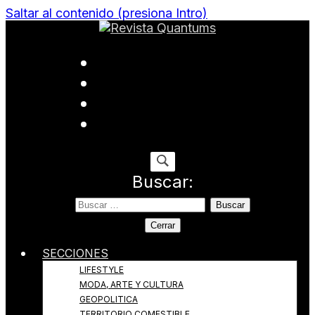
Saltar al contenido (presiona Intro)
Todo sobre Moda, cultura, gastronomía y estilo de
Revista Quantums
vida
Buscar:
Cerrar
SECCIONES
LIFESTYLE
MODA, ARTE Y CULTURA
GEOPOLITICA
TERRITORIO COMESTIBLE