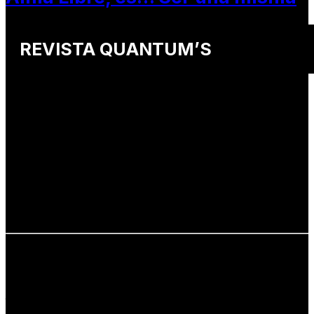
REVISTA QUANTUM’S
Una revista internacional de moda, arte y lifestyle
que conecta miradas de distintos
países y culturas.
Defendemos:
• Creatividad auténtica
• Diversidad cultural
• Talento emergente
• Estilo de vida consciente
• Estética con propósito
Info: hola@revistaquantums.com
Dirección Creativa y General. Wendy Gómez:
revistaquantums@gmail.com
Dirección Estratégica y General. Juan Borges:
juan.borges@luxstyleconsulting.com