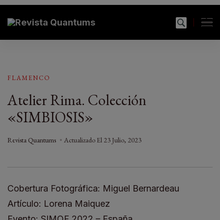
Revista Quantums
Todo sobre Moda, cultura, gastronomía y estilo de
vida
FLAMENCO
Atelier Rima. Colección
«SIMBIOSIS»
Revista Quantums
Actualizado El
23 Julio, 2023
Cobertura Fotográfica: Miguel Bernardeau
Artículo: Lorena Maiquez
Evento: SIMOF 2022 – España