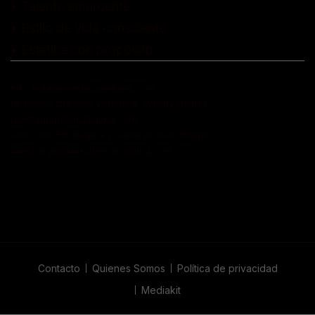
• Talento emergente
• Estilo de vida consciente
• Estética con propósito
Info: hola@revistaquantums.com
Dirección Creativa y General. Wendy Gómez:
revistaquantums@gmail.com
Dirección Estratégica y General. Juan Borges:
juan.borges@luxstyleconsulting.com
Contacto
Quienes Somos
Política de privacidad
Mediakit