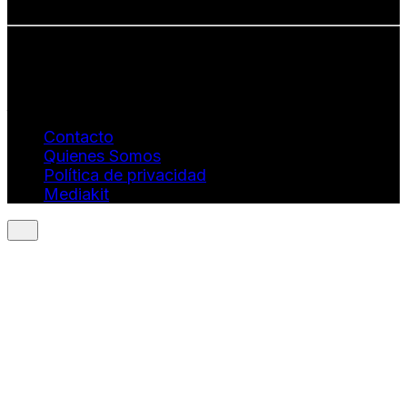
Info: hola@revistaquantums.com
Dirección Creativa y General. Wendy Gómez:
revistaquantums@gmail.com
Dirección Estratégica y General. Juan Borges:
juan.borges@luxstyleconsulting.com
Contacto
Quienes Somos
Política de privacidad
Mediakit