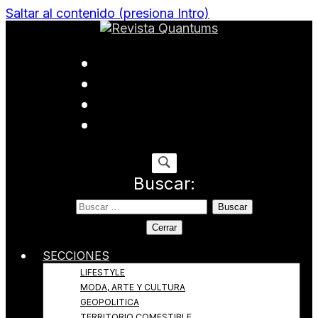
Saltar al contenido (presiona Intro)
Todo sobre Moda, cultura, gastronomía y estilo de
Revista Quantums
vida
Buscar:
Cerrar
SECCIONES
LIFESTYLE
MODA, ARTE Y CULTURA
GEOPOLITICA
TERRITORIO COMESTIBLE