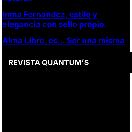
Inma Fernandez, estilo y
elegancia con sello propio.
Alma Libre, es… Ser una misma
REVISTA QUANTUM’S
Una revista internacional de moda, arte y lifestyle
que conecta miradas de distintos
países y culturas.
Defendemos:
• Creatividad auténtica
• Diversidad cultural
• Talento emergente
• Estilo de vida consciente
• Estética con propósito