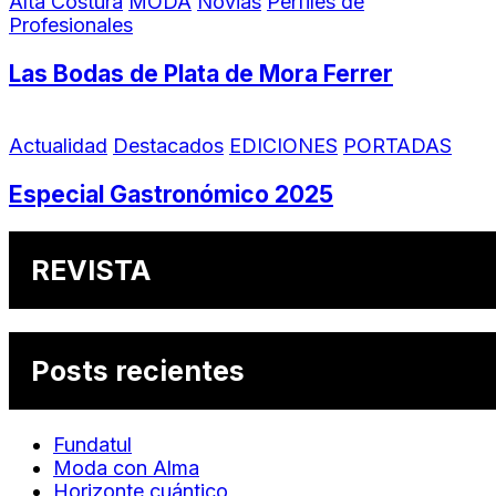
Alta Costura
MODA
Novias
Perfiles de
Profesionales
Las Bodas de Plata de Mora Ferrer
Actualidad
Destacados
EDICIONES
PORTADAS
Especial Gastronómico 2025
REVISTA
Posts recientes
Fundatul
Moda con Alma
Horizonte cuántico