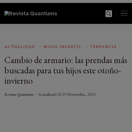
modal-check
Revista Quantums
Todo sobre Moda, cultura, gastronomía y estilo de
vida
ACTUALIDAD
MODA INFANTIL
TENDENCIA
Cambio de armario: las prendas más
buscadas para tus hijos este otoño-
invierno
Revista Quantums
Actualizado El
29 Noviembre, 2023