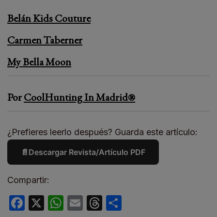
Belán Kids Couture
Carmen Taberner
My Bella Moon
Por
CoolHunting In Madrid®
¿Prefieres leerlo después? Guarda este artículo:
📄
Descargar Revista/Artículo PDF
Compartir:
Facebook
X
WhatsApp
Email
Threads
Compartir