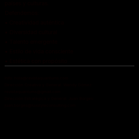
países y culturas.
Defendemos:
• Creatividad auténtica
• Diversidad cultural
• Talento emergente
• Estilo de vida consciente
• Estética con propósito
Info: hola@revistaquantums.com
Dirección Creativa y General. Wendy Gómez:
revistaquantums@gmail.com
Dirección Estratégica y General. Juan Borges:
juan.borges@luxstyleconsulting.com