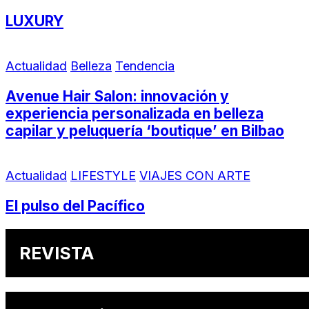
LUXURY
Actualidad
Belleza
Tendencia
Avenue Hair Salon: innovación y
experiencia personalizada en belleza
capilar y peluquería ‘boutique’ en Bilbao
Actualidad
LIFESTYLE
VIAJES CON ARTE
El pulso del Pacífico
REVISTA