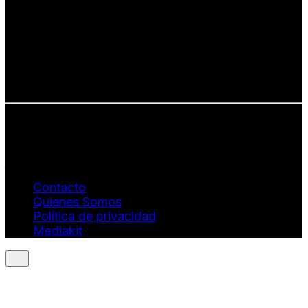
Defendemos:
• Creatividad auténtica
• Diversidad cultural
• Talento emergente
• Estilo de vida consciente
• Estética con propósito
Info: hola@revistaquantums.com
Dirección Creativa y General. Wendy Gómez:
revistaquantums@gmail.com
Dirección Estratégica y General. Juan Borges:
juan.borges@luxstyleconsulting.com
Contacto
Quienes Somos
Política de privacidad
Mediakit