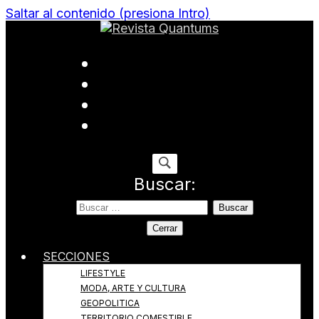
Saltar al contenido (presiona Intro)
Todo sobre Moda, cultura, gastronomía y estilo de
Revista Quantums
vida
Buscar:
Cerrar
SECCIONES
LIFESTYLE
MODA, ARTE Y CULTURA
GEOPOLITICA
TERRITORIO COMESTIBLE