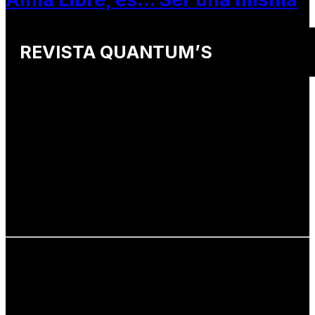
REVISTA QUANTUM’S
Una revista internacional de moda, arte y lifestyle
que conecta miradas de distintos
países y culturas.
Defendemos:
• Creatividad auténtica
• Diversidad cultural
• Talento emergente
• Estilo de vida consciente
• Estética con propósito
Info: hola@revistaquantums.com
Dirección Creativa y General. Wendy Gómez:
revistaquantums@gmail.com
Dirección Estratégica y General. Juan Borges:
juan.borges@luxstyleconsulting.com