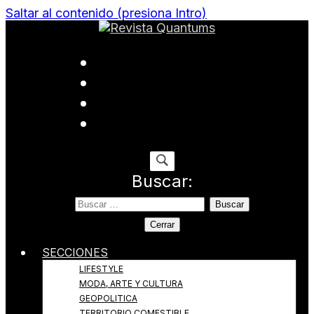
Saltar al contenido (presiona Intro)
Todo sobre Moda, cultura, gastronomía y estilo de
Revista Quantums
vida
Buscar:
Cerrar
SECCIONES
LIFESTYLE
MODA, ARTE Y CULTURA
GEOPOLITICA
TERRITORIO COMESTIBLE