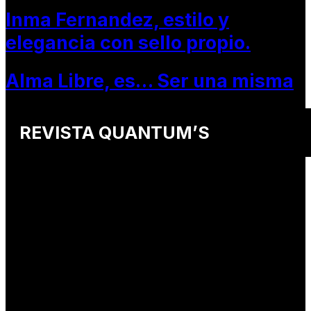
Inma Fernandez, estilo y
elegancia con sello propio.
Alma Libre, es… Ser una misma
REVISTA QUANTUM’S
Una revista internacional de moda, arte y lifestyle
que conecta miradas de distintos
países y culturas.
Defendemos:
• Creatividad auténtica
• Diversidad cultural
• Talento emergente
• Estilo de vida consciente
• Estética con propósito