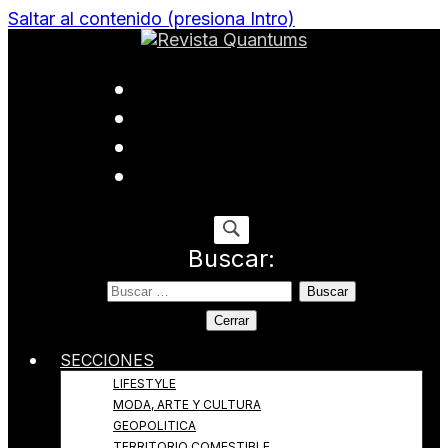
Saltar al contenido (presiona Intro)
Todo sobre Moda, cultura, gastronomía y estilo de
Revista Quantums
vida
Buscar:
Cerrar
SECCIONES
LIFESTYLE
MODA, ARTE Y CULTURA
GEOPOLITICA
TERRITORIO COMESTIBLE