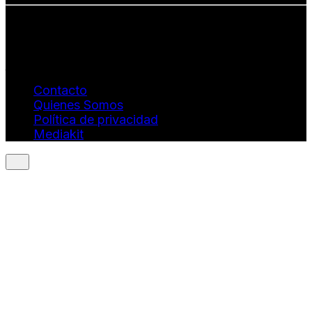
Info: hola@revistaquantums.com
Dirección Creativa y General. Wendy Gómez:
revistaquantums@gmail.com
Dirección Estratégica y General. Juan Borges:
juan.borges@luxstyleconsulting.com
Contacto
Quienes Somos
Política de privacidad
Mediakit