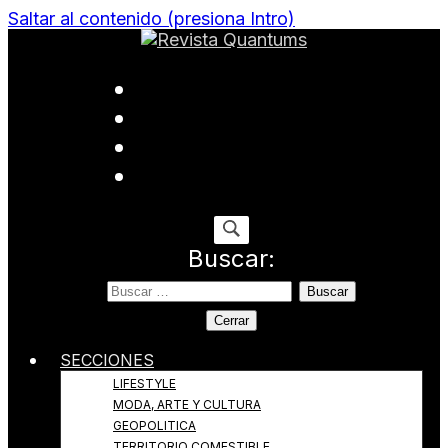
Saltar al contenido (presiona Intro)
Todo sobre Moda, cultura, gastronomía y estilo de
Revista Quantums
vida
Buscar:
Cerrar
SECCIONES
LIFESTYLE
MODA, ARTE Y CULTURA
GEOPOLITICA
TERRITORIO COMESTIBLE