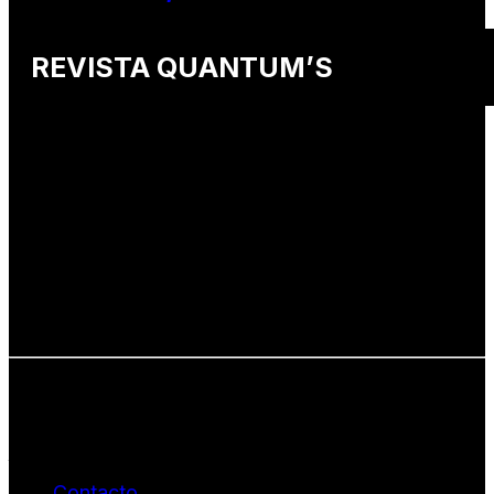
REVISTA QUANTUM’S
Una revista internacional de moda, arte y lifestyle
que conecta miradas de distintos
países y culturas.
Defendemos:
• Creatividad auténtica
• Diversidad cultural
• Talento emergente
• Estilo de vida consciente
• Estética con propósito
Info: hola@revistaquantums.com
Dirección Creativa y General. Wendy Gómez:
revistaquantums@gmail.com
Dirección Estratégica y General. Juan Borges:
juan.borges@luxstyleconsulting.com
Contacto