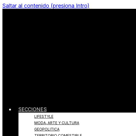
Saltar al contenido (presiona Intro)
Todo sobre Moda, cultura, gastronomía y estilo de v
Revista Quantums
SECCIONES
LIFESTYLE
MODA, ARTE Y CULTURA
GEOPOLITICA
TERRITORIO COMESTIBLE