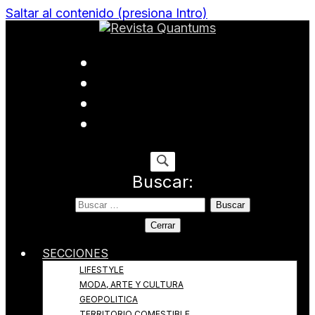
Saltar al contenido (presiona Intro)
Todo sobre Moda, cultura, gastronomía y estilo de
Revista Quantums
vida
Buscar:
Cerrar
SECCIONES
LIFESTYLE
MODA, ARTE Y CULTURA
GEOPOLITICA
TERRITORIO COMESTIBLE