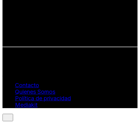
Defendemos:
• Creatividad auténtica
• Diversidad cultural
• Talento emergente
• Estilo de vida consciente
• Estética con propósito
Info: hola@revistaquantums.com
Dirección Creativa y General. Wendy Gómez:
revistaquantums@gmail.com
Dirección Estratégica y General. Juan Borges:
juan.borges@luxstyleconsulting.com
Contacto
Quienes Somos
Política de privacidad
Mediakit