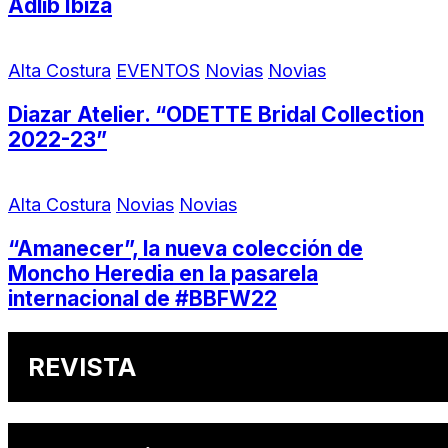
Adlib Ibiza
Alta Costura
EVENTOS
Novias
Novias
Diazar Atelier. “ODETTE Bridal Collection
2022-23”
Alta Costura
Novias
Novias
“Amanecer”, la nueva colección de
Moncho Heredia en la pasarela
internacional de #BBFW22
REVISTA