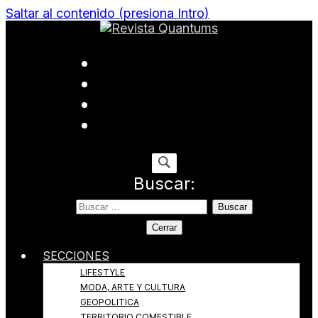
Saltar al contenido (presiona Intro)
Todo sobre Moda, cultura, gastronomía y estilo de
Revista Quantums
vida
Buscar:
Cerrar
SECCIONES
LIFESTYLE
MODA, ARTE Y CULTURA
GEOPOLITICA
TERRITORIO COMESTIBLE