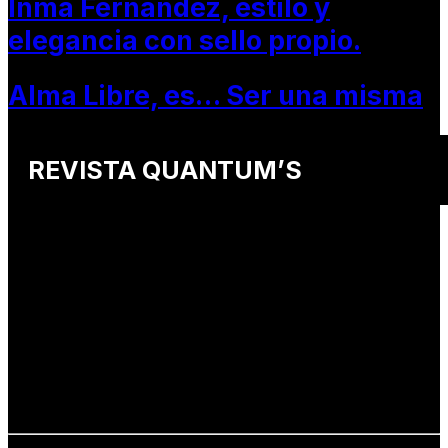
Inma Fernandez, estilo y
elegancia con sello propio.
Alma Libre, es… Ser una misma
REVISTA QUANTUM’S
Una revista internacional de moda, arte y lifestyle
que conecta miradas de distintos
países y culturas.
Defendemos:
• Creatividad auténtica
• Diversidad cultural
• Talento emergente
• Estilo de vida consciente
• Estética con propósito