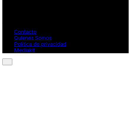
Info: hola@revistaquantums.com
Dirección Creativa y General. Wendy Gómez:
revistaquantums@gmail.com
Dirección Estratégica y General. Juan Borges:
juan.borges@luxstyleconsulting.com
Contacto
Quienes Somos
Política de privacidad
Mediakit