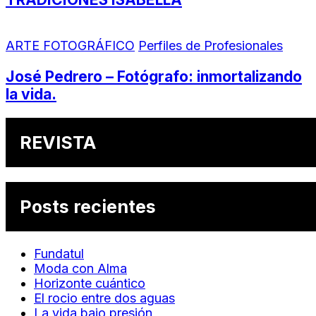
ARTE FOTOGRÁFICO
Perfiles de Profesionales
José Pedrero – Fotógrafo: inmortalizando
la vida.
REVISTA
Posts recientes
Fundatul
Moda con Alma
Horizonte cuántico
El rocio entre dos aguas
La vida bajo presión