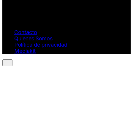
Info: hola@revistaquantums.com
Dirección Creativa y General. Wendy Gómez:
revistaquantums@gmail.com
Dirección Estratégica y General. Juan Borges:
juan.borges@luxstyleconsulting.com
Contacto
Quienes Somos
Política de privacidad
Mediakit