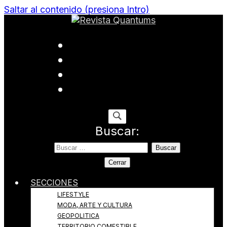
Saltar al contenido (presiona Intro)
Todo sobre Moda, cultura, gastronomía y estilo de
Revista Quantums
vida
Buscar:
Cerrar
SECCIONES
LIFESTYLE
MODA, ARTE Y CULTURA
GEOPOLITICA
TERRITORIO COMESTIBLE