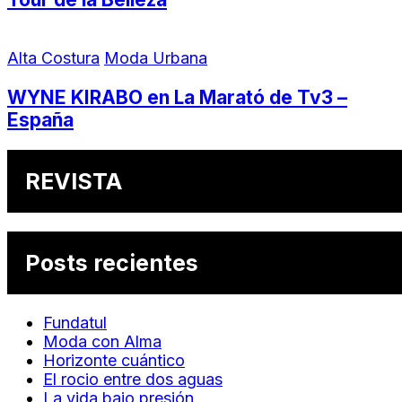
Alta Costura
Moda Urbana
WYNE KIRABO en La Marató de Tv3 –
España
REVISTA
Posts recientes
Fundatul
Moda con Alma
Horizonte cuántico
El rocio entre dos aguas
La vida bajo presión