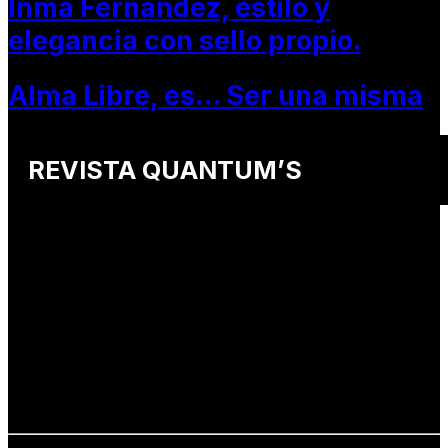
Inma Fernandez, estilo y
elegancia con sello propio.
Alma Libre, es… Ser una misma
REVISTA QUANTUM’S
Una revista internacional de moda, arte y lifestyle
que conecta miradas de distintos
países y culturas.
Defendemos:
• Creatividad auténtica
• Diversidad cultural
• Talento emergente
• Estilo de vida consciente
• Estética con propósito