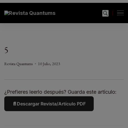
modal-check
Revista Quantums
Todo sobre Moda, cultura, gastronomía y estilo de
vida
5
Revista Quantums
10 Julio, 2023
¿Prefieres leerlo después? Guarda este artículo:
📄
Descargar Revista/Artículo PDF