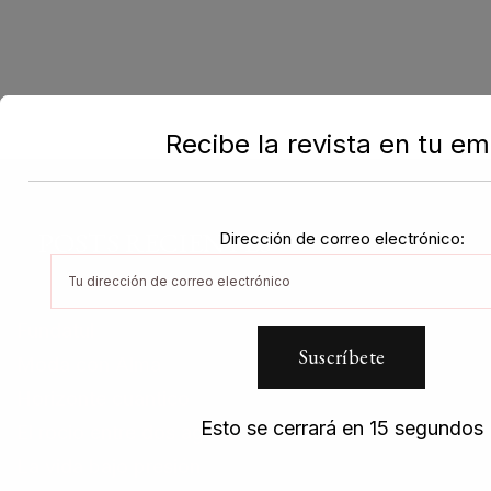
Recibe la revista en tu em
POSTS RECIENTES
Dirección de correo electrónico:
Fundatul
Moda con Alma
Horizonte cuántico
Esto se cerrará en
15
segundos
El rocio entre dos aguas
La vida bajo presión