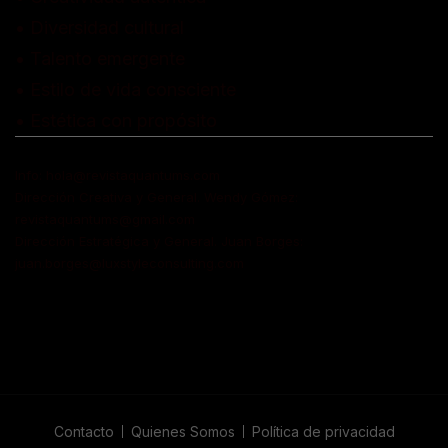
• Diversidad cultural
• Talento emergente
• Estilo de vida consciente
• Estética con propósito
Info: hola@revistaquantums.com
Dirección Creativa y General. Wendy Gómez:
revistaquantums@gmail.com
Dirección Estratégica y General. Juan Borges:
juan.borges@luxstyleconsulting.com
Contacto
Quienes Somos
Política de privacidad