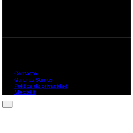
• Creatividad auténtica
• Diversidad cultural
• Talento emergente
• Estilo de vida consciente
• Estética con propósito
Info: hola@revistaquantums.com
Dirección Creativa y General. Wendy Gómez:
revistaquantums@gmail.com
Dirección Estratégica y General. Juan Borges:
juan.borges@luxstyleconsulting.com
Contacto
Quienes Somos
Política de privacidad
Mediakit