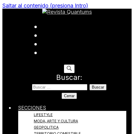
Saltar al contenido (presiona Intro)
Todo sobre Moda, cultura, gastronomía y estilo de
Revista Quantums
vida
Buscar:
Cerrar
SECCIONES
LIFESTYLE
MODA, ARTE Y CULTURA
GEOPOLITICA
TERRITORIO COMESTIBLE