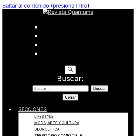
Saltar al contenido (presiona Intro)
Todo sobre Moda, cultura, gastronomía y estilo de
Revista Quantums
vida
Buscar:
Cerrar
SECCIONES
LIFESTYLE
MODA, ARTE Y CULTURA
GEOPOLITICA
TERRITORIO COMESTIBLE