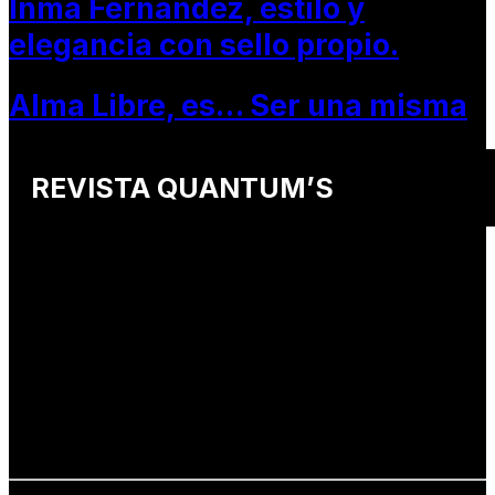
Inma Fernandez, estilo y
elegancia con sello propio.
Alma Libre, es… Ser una misma
REVISTA QUANTUM’S
Una revista internacional de moda, arte y lifestyle
que conecta miradas de distintos
países y culturas.
Defendemos:
• Creatividad auténtica
• Diversidad cultural
• Talento emergente
• Estilo de vida consciente
• Estética con propósito