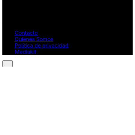
Info: hola@revistaquantums.com
Dirección Creativa y General. Wendy Gómez:
revistaquantums@gmail.com
Dirección Estratégica y General. Juan Borges:
juan.borges@luxstyleconsulting.com
Contacto
Quienes Somos
Política de privacidad
Mediakit