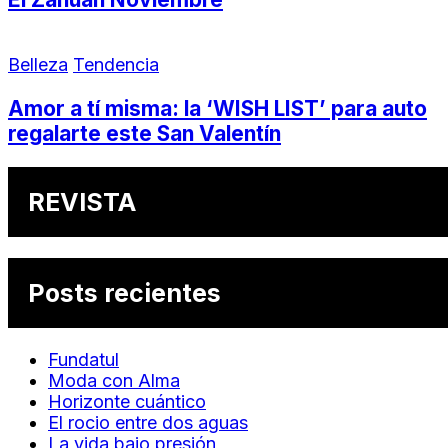
Belleza
Tendencia
Amor a tí misma: la ‘WISH LIST’ para auto
regalarte este San Valentín
REVISTA
Posts recientes
Fundatul
Moda con Alma
Horizonte cuántico
El rocio entre dos aguas
La vida bajo presión