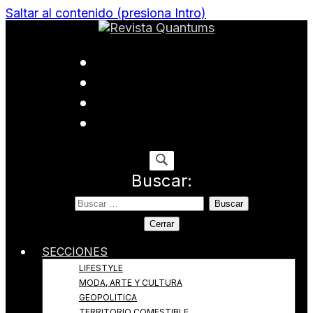
Saltar al contenido (presiona Intro)
Todo sobre Moda, cultura, gastronomía y estilo de
Revista Quantums
vida
Buscar:
Cerrar
SECCIONES
LIFESTYLE
MODA, ARTE Y CULTURA
GEOPOLITICA
TERRITORIO COMESTIBLE