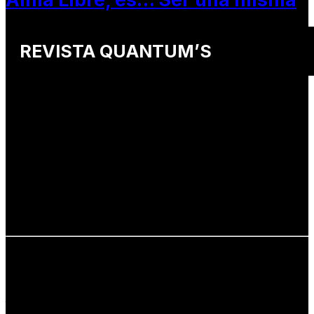
REVISTA QUANTUM’S
Una revista internacional de moda, arte y lifestyle
que conecta miradas de distintos
países y culturas.
Defendemos:
• Creatividad auténtica
• Diversidad cultural
• Talento emergente
• Estilo de vida consciente
• Estética con propósito
Info: hola@revistaquantums.com
Dirección Creativa y General. Wendy Gómez:
revistaquantums@gmail.com
Dirección Estratégica y General. Juan Borges:
juan.borges@luxstyleconsulting.com