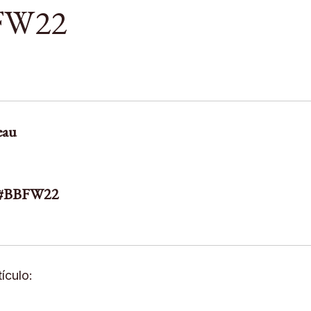
BFW22
eau
k #BBFW22
ículo: