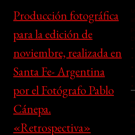
Producción fotográfica
U
l
para la edición de
p
D
noviembre, realizada en
•
•
Santa Fe- Argentina
•
•
por el Fotógrafo Pablo
•
In
Cánepa.
Di
r
Di
«Retrospectiva»
ju