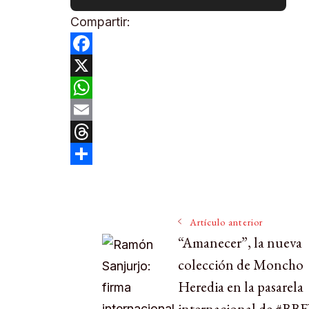
Compartir:
Facebook
X
WhatsApp
Email
Threads
Compartir
Navegación
Artículo anterior
“Amanecer”, la nueva
de
colección de Moncho
Heredia en la pasarela
entradas
internacional de #BB