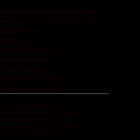
na revista internacional de moda, arte y
ifestyle que conecta miradas de distintos
aíses y culturas.
efendemos:
 Creatividad auténtica
 Diversidad cultural
 Talento emergente
 Estilo de vida consciente
 Estética con propósito
fo: hola@revistaquantums.com
rección Creativa y General. Wendy Gómez:
evistaquantums@gmail.com
rección Estratégica y General. Juan Borges:
an.borges@luxstyleconsulting.com