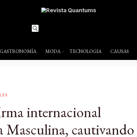
estilo de vida
GASTRONOMÍA
MODA
TECNOLOGIA
CAUSAS
LES
irma internacional
a Masculina, cautivando