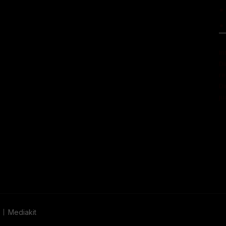
•
•
In
Di
r
Di
ju
Mediakit