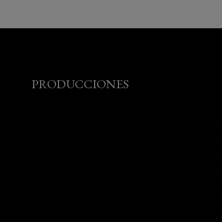
PRODUCCIONES
U
l
p
D
•
•
•