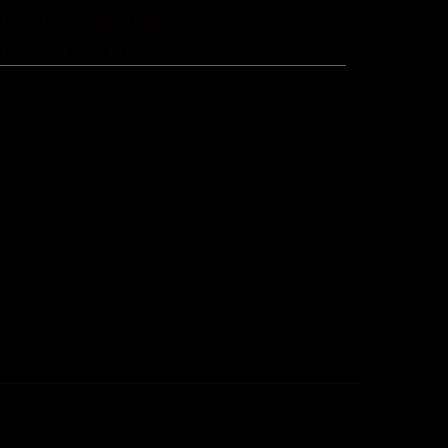
 Estilo de vida consciente
 Estética con propósito
fo: hola@revistaquantums.com
rección Creativa y General. Wendy Gómez:
evistaquantums@gmail.com
rección Estratégica y General. Juan Borges:
an.borges@luxstyleconsulting.com