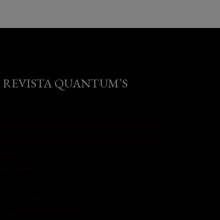
REVISTA QUANTUM’S
na revista internacional de moda, arte y
ifestyle que conecta miradas de distintos
aíses y culturas.
efendemos:
 Creatividad auténtica
 Diversidad cultural
 Talento emergente