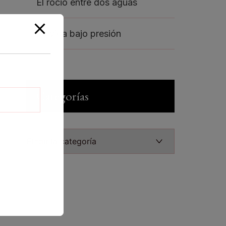
El rocio entre dos aguas
La vida bajo presión
Categorías