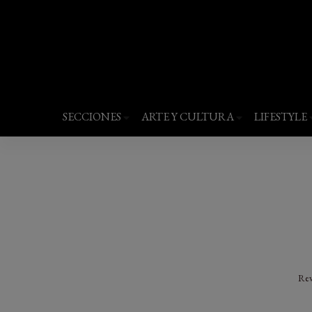
Revista Quantums
Todo sobre Moda, cultura, gastronomía y 
SECCIONES
ARTE Y CULTURA
LIFESTYLE
Rev