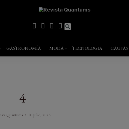
modal-check
estilo de vida
GASTRONOMÍA
MODA
TECNOLOGIA
CAUSAS
4
ista Quantums
10 Julio, 2023