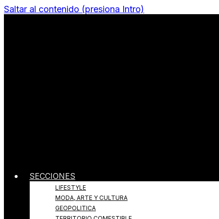
Saltar al contenido (presiona Intro)
Todo sobre Moda, cultura, gastronomía y estilo de v
Revista Quantums
SECCIONES
LIFESTYLE
MODA, ARTE Y CULTURA
GEOPOLITICA
TERRITORIO COMESTIBLE