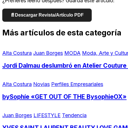
¿Prefieres leerlo después? Guarda este artículo:
📄
Descargar Revista/Artículo PDF
Más artículos de esta categoría
Alta Costura
Juan Borges
MODA
Moda, Arte y Cultu
Jordi Dalmau deslumbró en Atelier Coutu
Alta Costura
Novias
Perfiles Empresariales
bySophíe «GET OUT OF THE BysophieOX»
Juan Borges
LIFESTYLE
Tendencia
YVES SAINT LAURENT BEAUTY LOVE GA