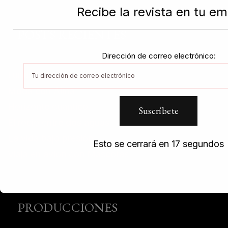
Recibe la revista en tu em
POSTS RECIENTES
Dirección de correo electrónico:
Fundatul
Moda con Alma
Horizonte cuántico
El rocio entre dos aguas
La vida bajo presión
Esto se cerrará en
17
segundos
Viaja en avión con Mascotas
PRODUCCIONES