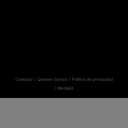
Info: hola@revistaquantums.com
Dirección Creativa y General. Wendy Gómez:
revistaquantums@gmail.com
Dirección Estratégica y General. Juan Borges:
juan.borges@luxstyleconsulting.com
Contacto
Quienes Somos
Política de privacidad
Mediakit