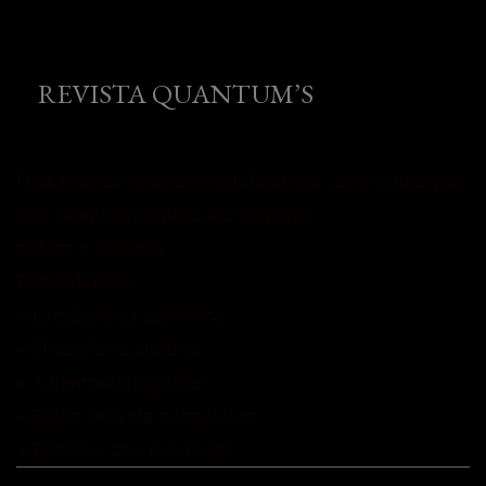
REVISTA QUANTUM’S
Una revista internacional de moda, arte y lifestyle
que conecta miradas de distintos
países y culturas.
Defendemos:
• Creatividad auténtica
• Diversidad cultural
• Talento emergente
• Estilo de vida consciente
• Estética con propósito