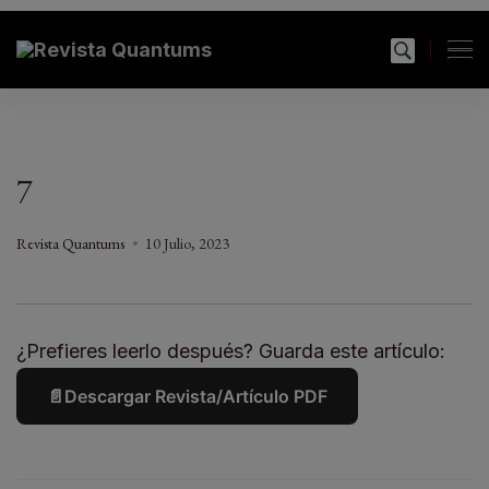
modal-check
Revista Quantums
Todo sobre Moda, cultura, gastronomía y estilo de
vida
7
Revista Quantums
10 Julio, 2023
¿Prefieres leerlo después? Guarda este artículo:
📄
Descargar Revista/Artículo PDF