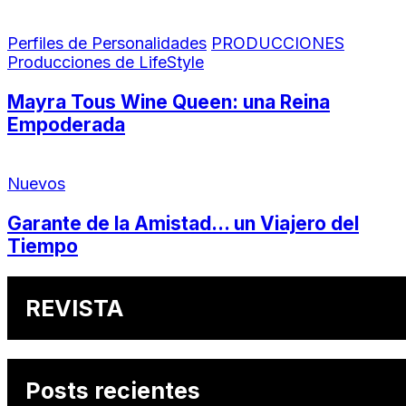
Perfiles de Personalidades
PRODUCCIONES
Producciones de LifeStyle
Mayra Tous Wine Queen: una Reina
Empoderada
Nuevos
Garante de la Amistad… un Viajero del
Tiempo
REVISTA
Posts recientes