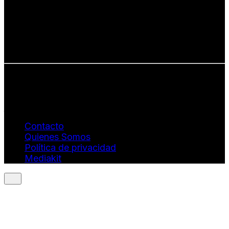
• Creatividad auténtica
• Diversidad cultural
• Talento emergente
• Estilo de vida consciente
• Estética con propósito
Info: hola@revistaquantums.com
Dirección Creativa y General. Wendy Gómez:
revistaquantums@gmail.com
Dirección Estratégica y General. Juan Borges:
juan.borges@luxstyleconsulting.com
Contacto
Quienes Somos
Política de privacidad
Mediakit