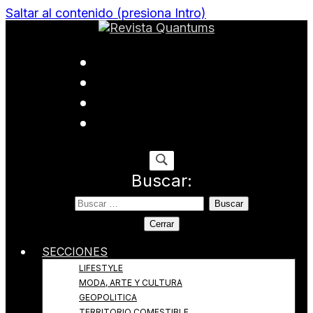
Saltar al contenido (presiona Intro)
Todo sobre Moda, cultura, gastronomía y estilo de
Revista Quantums
vida
Buscar:
Cerrar
SECCIONES
LIFESTYLE
MODA, ARTE Y CULTURA
GEOPOLITICA
TERRITORIO COMESTIBLE