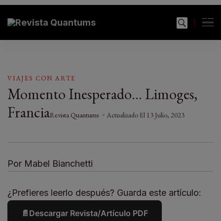
Revista Quantums
Todo sobre Moda, cultura, gastronomía y estilo de
vida
VIAJES CON ARTE
Momento Inesperado… Limoges,
Francia
Revista Quantums
Actualizado El
13 Julio, 2023
Por Mabel Bianchetti
¿Prefieres leerlo después? Guarda este artículo:
📄
Descargar Revista/Artículo PDF