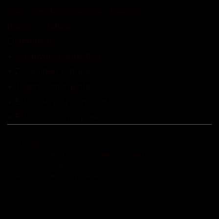
que conecta miradas de distintos
países y culturas.
Defendemos:
• Creatividad auténtica
• Diversidad cultural
• Talento emergente
• Estilo de vida consciente
• Estética con propósito
Info: hola@revistaquantums.com
Dirección Creativa y General. Wendy Gómez:
revistaquantums@gmail.com
Dirección Estratégica y General. Juan Borges:
juan.borges@luxstyleconsulting.com