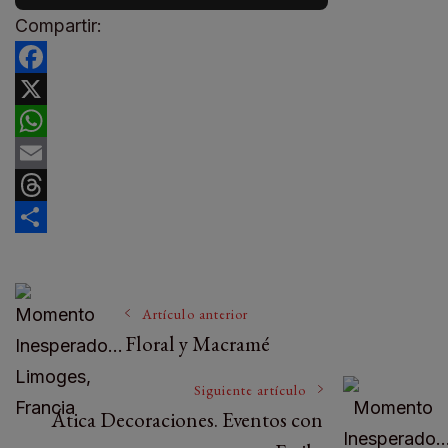
Compartir:
Facebook
X
WhatsApp
Email
Threads
Compartir
Navegación
Artículo anterior
Floral y Macramé
de
Siguiente artículo
Ática Decoraciones. Eventos con
entradas