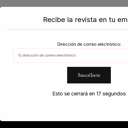
Recibe la revista en tu em
POSTS RECIENTES
Dirección de correo electrónico:
Fundatul
Moda con Alma
Horizonte cuántico
El rocio entre dos aguas
Esto se cerrará en
17
segundos
La vida bajo presión
Viaja en avión con Mascotas