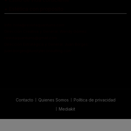
• Estética con propósito
Info: hola@revistaquantums.com
Dirección Creativa y General. Wendy Gómez:
revistaquantums@gmail.com
Dirección Estratégica y General. Juan Borges:
juan.borges@luxstyleconsulting.com
Contacto
Quienes Somos
Política de privacidad
Mediakit