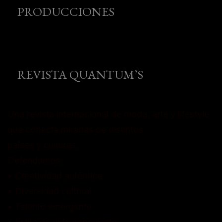
PRODUCCIONES
REVISTA QUANTUM’S
Una revista internacional de moda, arte y lifestyle
que conecta miradas de distintos
países y culturas.
Defendemos:
• Creatividad auténtica
• Diversidad cultural
• Talento emergente
• Estilo de vida consciente