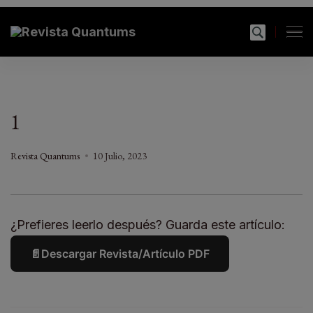
modal-check
Revista Quantums
Todo sobre Moda, cultura, gastronomía y estilo de
vida
1
Revista Quantums
10 Julio, 2023
¿Prefieres leerlo después? Guarda este artículo:
📄
Descargar Revista/Artículo PDF