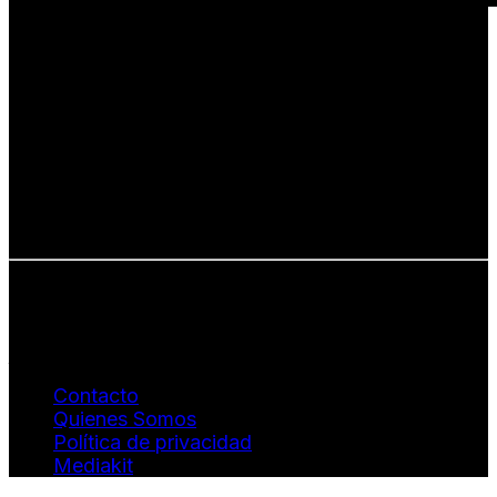
Una revista internacional de moda, arte y lifestyle
que conecta miradas de distintos
países y culturas.
Defendemos:
• Creatividad auténtica
• Diversidad cultural
• Talento emergente
• Estilo de vida consciente
• Estética con propósito
Info: hola@revistaquantums.com
Dirección Creativa y General. Wendy Gómez:
revistaquantums@gmail.com
Dirección Estratégica y General. Juan Borges:
juan.borges@luxstyleconsulting.com
Contacto
Quienes Somos
Política de privacidad
Mediakit