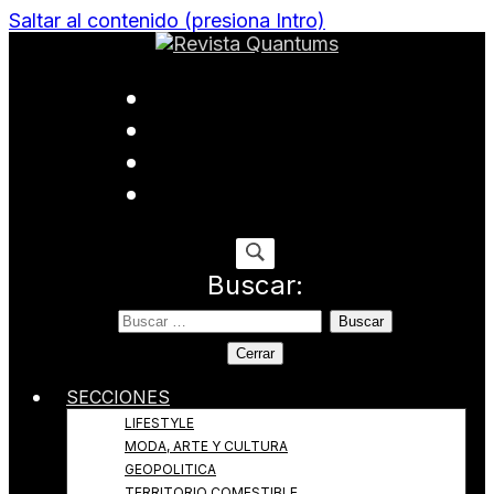
Saltar al contenido (presiona Intro)
Todo sobre Moda, cultura, gastronomía y estilo de
Revista Quantums
vida
Buscar:
Cerrar
SECCIONES
LIFESTYLE
MODA, ARTE Y CULTURA
GEOPOLITICA
TERRITORIO COMESTIBLE