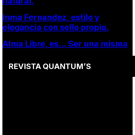
natural.
Inma Fernandez, estilo y
elegancia con sello propio.
Alma Libre, es… Ser una misma
REVISTA QUANTUM’S
Una revista internacional de moda, arte y lifestyle
que conecta miradas de distintos
países y culturas.
Defendemos:
• Creatividad auténtica
• Diversidad cultural
• Talento emergente
• Estilo de vida consciente