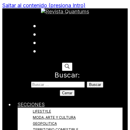
Saltar al contenido (presiona Intro)
Todo sobre Moda, cultura, gastronomía y estilo de
Revista Quantums
vida
Buscar:
Cerrar
SECCIONES
LIFESTYLE
MODA, ARTE Y CULTURA
GEOPOLITICA
TERRITORIO COMESTIBLE