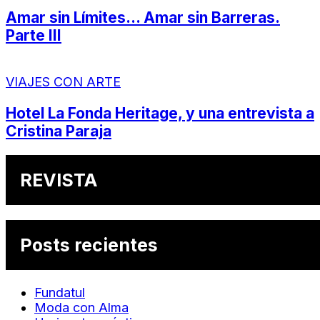
Amar sin Límites… Amar sin Barreras.
Parte III
VIAJES CON ARTE
Hotel La Fonda Heritage, y una entrevista a
Cristina Paraja
REVISTA
Posts recientes
Fundatul
Moda con Alma