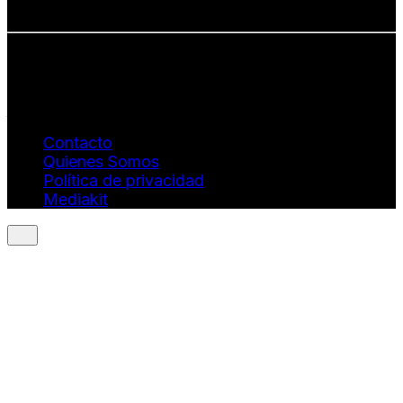
• Estética con propósito
Info: hola@revistaquantums.com
Dirección Creativa y General. Wendy Gómez:
revistaquantums@gmail.com
Dirección Estratégica y General. Juan Borges:
juan.borges@luxstyleconsulting.com
Contacto
Quienes Somos
Política de privacidad
Mediakit