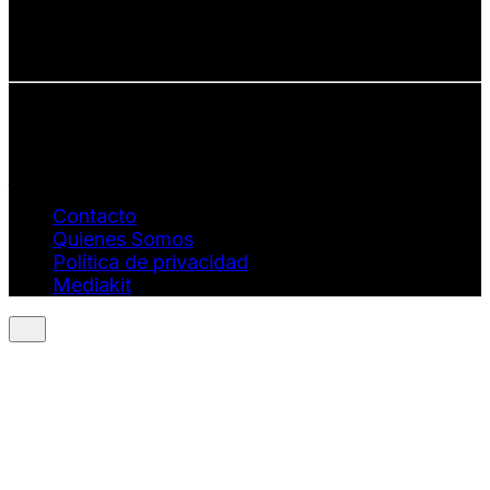
• Talento emergente
• Estilo de vida consciente
• Estética con propósito
Info: hola@revistaquantums.com
Dirección Creativa y General. Wendy Gómez:
revistaquantums@gmail.com
Dirección Estratégica y General. Juan Borges:
juan.borges@luxstyleconsulting.com
Contacto
Quienes Somos
Política de privacidad
Mediakit