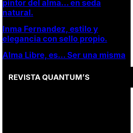
pintor del alma… en seda
natural.
Inma Fernandez, estilo y
elegancia con sello propio.
Alma Libre, es… Ser una misma
REVISTA QUANTUM’S
Una revista internacional de moda, arte y lifestyle
que conecta miradas de distintos
países y culturas.
Defendemos:
• Creatividad auténtica
• Diversidad cultural