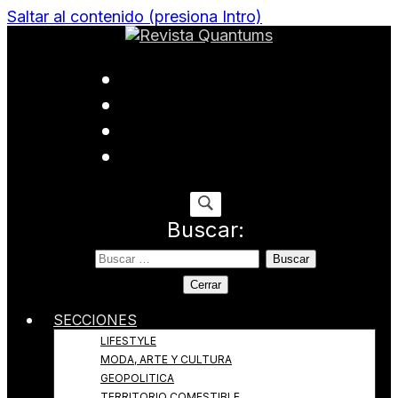
Saltar al contenido (presiona Intro)
Todo sobre Moda, cultura, gastronomía y estilo de
Revista Quantums
vida
Buscar:
Cerrar
SECCIONES
LIFESTYLE
MODA, ARTE Y CULTURA
GEOPOLITICA
TERRITORIO COMESTIBLE