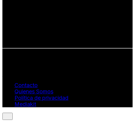
países y culturas.
Defendemos:
• Creatividad auténtica
• Diversidad cultural
• Talento emergente
• Estilo de vida consciente
• Estética con propósito
Info: hola@revistaquantums.com
Dirección Creativa y General. Wendy Gómez:
revistaquantums@gmail.com
Dirección Estratégica y General. Juan Borges:
juan.borges@luxstyleconsulting.com
Contacto
Quienes Somos
Política de privacidad
Mediakit