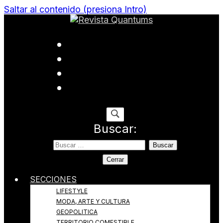
Saltar al contenido (presiona Intro)
Todo sobre Moda, cultura, gastronomía y estilo de
Revista Quantums
vida
Buscar:
Cerrar
SECCIONES
LIFESTYLE
MODA, ARTE Y CULTURA
GEOPOLITICA
TERRITORIO COMESTIBLE