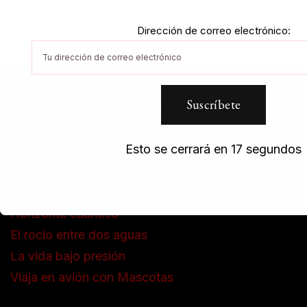
Dirección de correo electrónico:
POSTS RECIENTES
Esto se cerrará en
16
segundos
Fundatul
Moda con Alma
Horizonte cuántico
El rocio entre dos aguas
La vida bajo presión
Viaja en avión con Mascotas