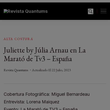
modal-check
Revista Quantums
Todo sobre Moda, cultura, gastronomía y estilo de
vida
ALTA COSTURA
Juliette by Júlia Arnau en La
Marató de Tv3 – España
Revista Quantums
Actualizado El
22 Julio, 2023
Cobertura Fotográfica: Miguel Bernardeau
Entrevista: Lorena Maiquez
Evento: La Marató de TV3 – España