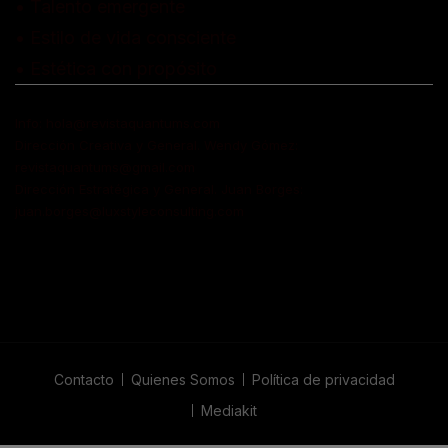
• Talento emergente
• Estilo de vida consciente
• Estética con propósito
Info: hola@revistaquantums.com
Dirección Creativa y General. Wendy Gómez:
revistaquantums@gmail.com
Dirección Estratégica y General. Juan Borges:
juan.borges@luxstyleconsulting.com
Contacto
Quienes Somos
Política de privacidad
Mediakit